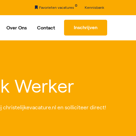
0
Favorieten vacatures
Kennisbank
Inschrijven
Over Ons
Contact
rhaal
Partners
jk Werker
hristelijkevacature.nl en solliciteer direct!