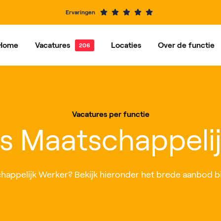
Ervaringen
Home
Vacatures
Locaties
Over de functie
e vacatures
Dordrecht
Vacatures per functie
Hardinxveld-Giessendam
Ons ve
Alblasserdam
Barendrecht
Vacatures per functie
IJsselstein
Rotterdam
s Maatschappeli
Roosendaal
Nieuwegein
happelijk Werker? Bekijk hieronder het brede aanbod bij c