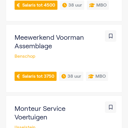
 Salaris tot 4500
38 uur
MBO
Meewerkend Voorman
Assemblage
Benschop
 Salaris tot 3750
38 uur
MBO
Monteur Service
Voertuigen
IJsselstein